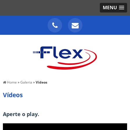
MENU
Home
»
Galeria
»
Vídeos
Vídeos
Aperte o play.