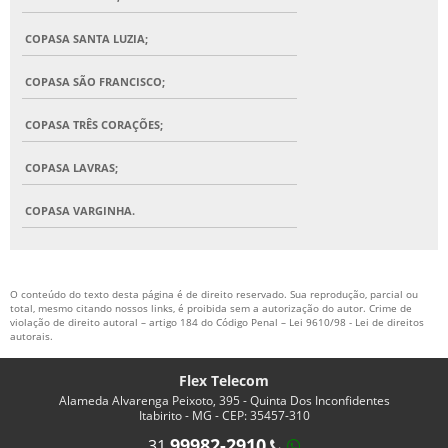
COPASA SANTA LUZIA;
COPASA SÃO FRANCISCO;
COPASA TRÊS CORAÇÕES;
COPASA LAVRAS;
COPASA VARGINHA.
O conteúdo do texto desta página é de direito reservado. Sua reprodução, parcial ou
total, mesmo citando nossos links, é proibida sem a autorização do autor. Crime de
violação de direito autoral – artigo 184 do Código Penal –
Lei 9610/98 - Lei de direitos
autorais
.
Flex Telecom
Alameda Alvarenga Peixoto, 395 - Quinta Dos Inconfidentes
Itabirito - MG - CEP: 35457-310
99982-2910
31