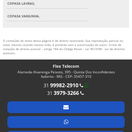
COPASA LAVRAS;
COPASA VARGINHA.
O conteúdo do texto desta página é de direito reservado. Sua reprodução, parcial ou
total, mesmo citando nossos links, é proibida sem a autorização do autor. Crime de
violação de direito autoral – artigo 184 do Código Penal –
Lei 9610/98 - Lei de direitos
autorais
.
Flex Telecom
Alameda Alvarenga Peixoto, 395 - Quinta Dos Inconfidentes
Itabirito - MG - CEP: 35457-310
99982-2910
31
3979-3266
31