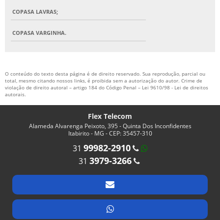
COPASA LAVRAS;
COPASA VARGINHA.
O conteúdo do texto desta página é de direito reservado. Sua reprodução, parcial ou
total, mesmo citando nossos links, é proibida sem a autorização do autor. Crime de
violação de direito autoral – artigo 184 do Código Penal –
Lei 9610/98 - Lei de direitos
autorais
.
Flex Telecom
Alameda Alvarenga Peixoto, 395 - Quinta Dos Inconfidentes
Itabirito - MG - CEP: 35457-310
99982-2910
31
3979-3266
31