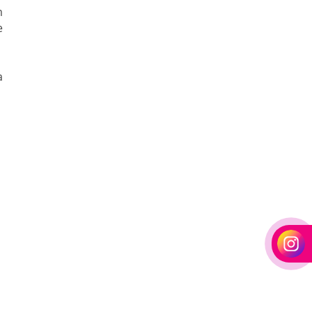
m
e
a