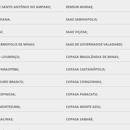
E SANTO ANTÔNIO DO AMPARO;
DEMSUR MURIAE;
RIANA;
SAAE SABINOPOLIS;
Í;
SAAE VIÇOSA;
ARMOPOLIS DE MINAS;
SAAE DE GOVERNADOR VALADARES;
O LOURENÇO;
COPASA BRASILÂNDIA DE MINAS;
PARAOPEBA;
COPASA CAETANÓPOLIS;
OURO BRANCO;
COPASA CONGONHAS;
ESPINOSA;
COPASA PARACATU;
MONTEZUMA;
COPASA MONTE AZUL;
SALINAS;
COPASA SABARÁ;