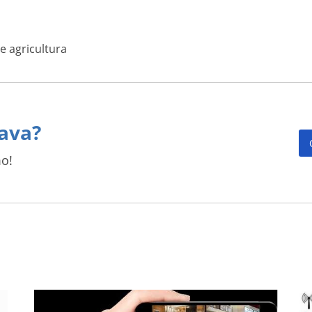
 agricultura
ava?
o!